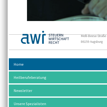
Melli-Beese-Straße
86159 Augsburg
Home
Heilberufeberatung
Newsletter
Unsere Spezialisten