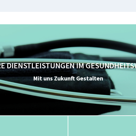
WEITERE INFORMATIONEN
E DIENSTLEISTUNGEN IM GESUNDHEIT
ungsleistungen für Ihre geschäftlichen und privaten 
Mit uns Zukunft Gestalten